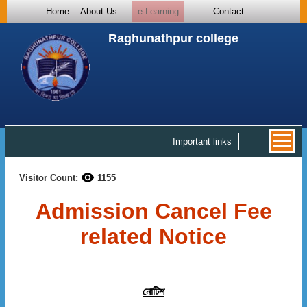
Home
About Us
e-Learning
Contact
Raghunathpur college
Important links
Visitor Count:
1155
Admission Cancel Fee
related Notice
নোটিশ